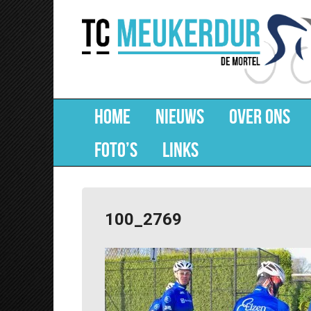
HOME
NIEUWS
OVER ONS
FOTO’S
LINKS
100_2769