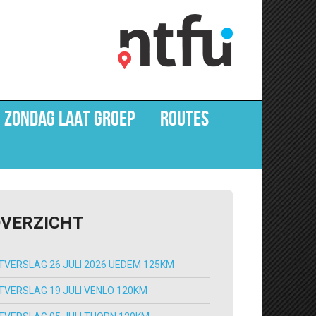
 ZONDAG LAAT GROEP
ROUTES
OVERZICHT
ITVERSLAG 26 JULI 2026 UEDEM 125KM
ITVERSLAG 19 JULI VENLO 120KM