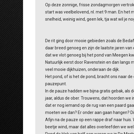
Op deze zonnige, frisse zondagmorgen vertrokk
start was veelbelovend, nl. met 9 man. En het
snelheid, weinig wind, geen lek, tja wat wil je n
De rit ging door mooie gebieden zoals de Bedaf
daar breed genoeg en zijn de laatste jaren van 
dat we vlot genoeg bij het pond van Meegen 
Natuurlijk eerst door Ravenstein en dan langs m
veel mooie dijkhuizen, onderaan de dijk.
Het pond, of is het de pond, bracht ons naar d
pauzepunt.
In de pauze hadden we bijna gratis gebak, als 
jaar, aldus de ober. Trouwens, dat hoorden we i
dat er nog iemand op de rug van een paard gaat
moeten we dan? Er onder aan gaan hangen? Die 
Afijn na de pauze op een rappe draf naar huis
beetje wind, maar dat alles overleefden we wel
Rond de klok van half een waren we in De Mort