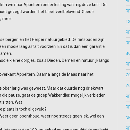
R
en we naar Appeltern onder leiding van mij, deze keer. De
R
 moet gezegd worden: het bleef veelbelovend. Goede
og meer.
1
R
se bergen en het Herper natuurgebied. De fietspaden zijn
R
een mooie laag asfalt voorzien. En dat is dan een garantie
kwamen.
B
ooie kleine dorpjes, zoals Dieden, Demen en natuurlijk langs
R
e overkant Appeltern. Daarna langs de Maas naar het
Z
Z
de ober jarig was geweest. Maar dat duurde nog driekwart
n die pauze, gaat de groep Wakker dier, mogelijk verbieden
R
 zitten. Wat
R
plaats is toch al gevuld?
. Weer geen oponthoud, weer nog steeds geen lek, wel een
N
.
R
el. Iets meer dan 100 km gehad en een gemiddelde snelheid