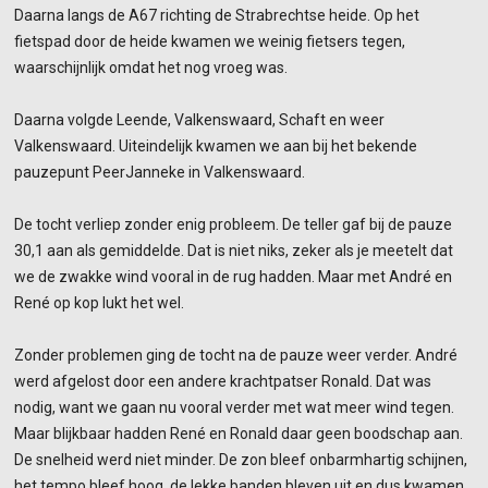
Daarna langs de A67 richting de Strabrechtse heide. Op het
fietspad door de heide kwamen we weinig fietsers tegen,
waarschijnlijk omdat het nog vroeg was.
Daarna volgde Leende, Valkenswaard, Schaft en weer
Valkenswaard. Uiteindelijk kwamen we aan bij het bekende
pauzepunt PeerJanneke in Valkenswaard.
De tocht verliep zonder enig probleem. De teller gaf bij de pauze
30,1 aan als gemiddelde. Dat is niet niks, zeker als je meetelt dat
we de zwakke wind vooral in de rug hadden. Maar met André en
René op kop lukt het wel.
Zonder problemen ging de tocht na de pauze weer verder. André
werd afgelost door een andere krachtpatser Ronald. Dat was
nodig, want we gaan nu vooral verder met wat meer wind tegen.
Maar blijkbaar hadden René en Ronald daar geen boodschap aan.
De snelheid werd niet minder. De zon bleef onbarmhartig schijnen,
het tempo bleef hoog, de lekke banden bleven uit en dus kwamen